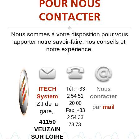
POUR NOUS
CONTACTER
*
Nous sommes à votre disposition pour vous
apporter notre savoir-faire, nos conseils et
notre expérience.
ITECH
Nous
Tél : +33
System
contacter
2 54 51
Z.I de la
20 00
par
mail
Fax :+33
gare,
2 54 33
41150
73 73
VEUZAIN
SUR LOIRE