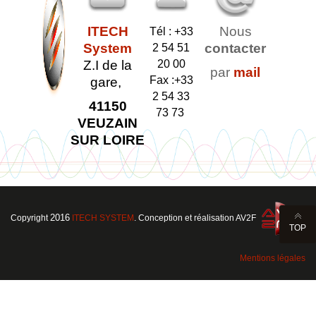
ITECH
Nous
Tél : +33
System
contacter
2 54 51
Z.I de la
20 00
par
mail
Fax :+33
gare,
2 54 33
41150
73 73
VEUZAIN
SUR LOIRE
2016
Copyright
ITECH SYSTEM
. Conception et réalisation AV2F
TOP
Mentions légales