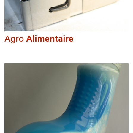
Agro
Alimentaire
Sécher,dorer, glacer, gratiner, stériliser, débactériser, préchauffer,
caraméliser...